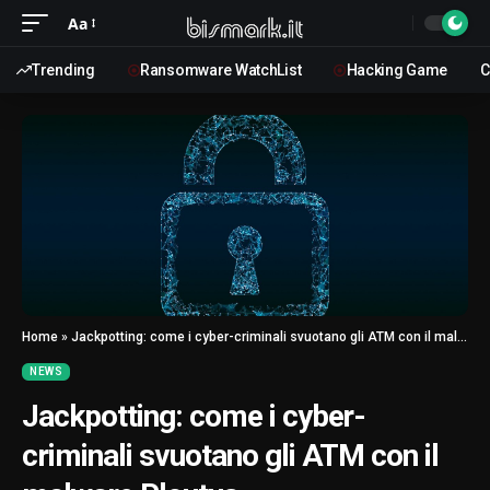
Aa
Trending
Ransomware WatchList
Hacking Game
C
Home
»
Jackpotting: come i cyber-criminali svuotano gli ATM con il malware Ploutus
NEWS
Jackpotting: come i cyber-
criminali svuotano gli ATM con il