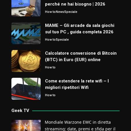
perché ne hai bisogno | 2026
How to
News
Speciale
MAME – Gli arcade da sala giochi
sul tuo PC , guida completa 2026
How to
Speciale
Calcolatore conversione di Bitcoin
(BTC) in Euro (EUR) online
How to
Come estendere la rete wifi – I
migliori ripetitori Wifi
How to
Geek TV
Mondiale Warzone EWC in diretta
streaming: date, premi e sfida per il