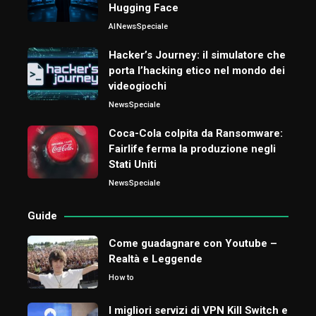
Hugging Face
AI
News
Speciale
Hacker’s Journey: il simulatore che
porta l’hacking etico nel mondo dei
videogiochi
News
Speciale
Coca-Cola colpita da Ransomware:
Fairlife ferma la produzione negli
Stati Uniti
News
Speciale
Guide
Come guadagnare con Youtube –
Realtà e Leggende
How to
I migliori servizi di VPN Kill Switch e