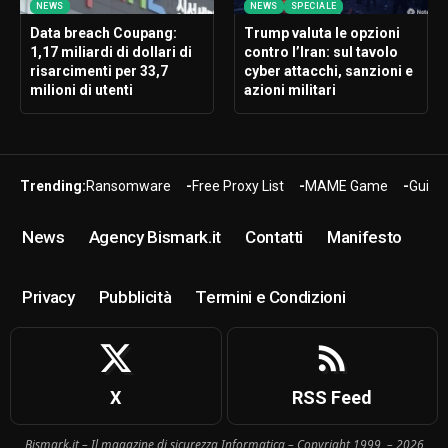
NEWS
NEWS
SPECIALE
Data breach Coupang:
Trump valuta le opzioni
1,17 miliardi di dollari di
contro l’Iran: sul tavolo
risarcimenti per 33,7
cyber attacchi, sanzioni e
milioni di utenti
azioni militari
Trending:
Ransomware
Free Proxy List
MAME Game
Guide
News
Agency Bismark.it
Contatti
Manifesto
Privacy
Pubblicità
Termini e Condizioni
X
RSS Feed
Bismark.it – Il magazine di sicurezza Informatica – Copyright 1999 – 2026