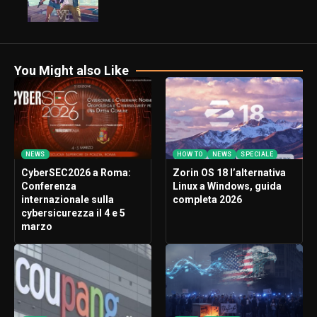
You Might also Like
NEWS
HOW TO
NEWS
SPECIALE
CyberSEC2026 a Roma:
Zorin OS 18 l’alternativa
Conferenza
Linux a Windows, guida
internazionale sulla
completa 2026
cybersicurezza il 4 e 5
marzo